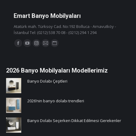
Emart Banyo Mobilyaları
Atatürk mah. Türksoy Cad. No:192 Bolluca - Arnavutköy -
İstanbul Tel: (0212) 538 70 08 - (0212) 294 1 294
Find us on:
Facebook
YouTube
Instagram
Mail
Website
page
page
page
page
page
opens
opens
opens
opens
opens
2026 Banyo Mobilyaları Modellerimiz
in
in
in
in
in
new
new
new
new
new
Banyo Dolabı Çeşitleri
window
window
window
window
window
2026’nin banyo dolabı trendleri
Banyo Dolabı Seçerken Dikkat Edilmesi Gerekenler