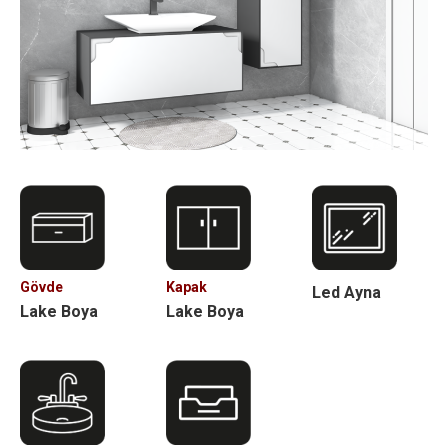
Gövde
Kapak
Led Ayna
Lake Boya
Lake Boya