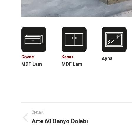
Gövde
Kapak
Ayna
MDF Lam
MDF Lam
Project
ÖNCEKI
navigation
Arte 60 Banyo Dolabı
Previous
project: